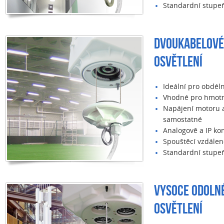
Standardní stupeň 
DVOUKABELOVÉ
OSVĚTLENÍ
Ideální pro obdéln
Vhodné pro hmotn
Napájení motoru a
samostatné
Analogově a IP ko
Spouštěcí vzdálen
Standardní stupeň 
VYSOCE ODOLN
OSVĚTLENÍ