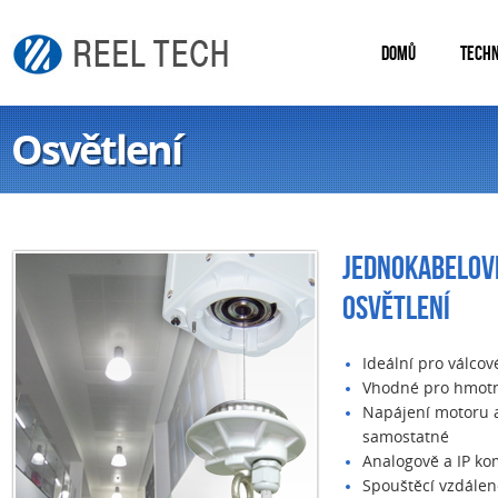
DOMŮ
TECHN
Osvětlení
JEDNOKABELOV
OSVĚTLENÍ
Ideální pro válcov
Vhodné pro hmotn
Napájení motoru a
samostatné
Analogově a IP ko
Spouštěcí vzdálen