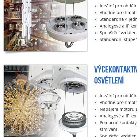
Ideální pro obdéln
Vhodné pro hmotn
Standardně 4 jedn
Analogově a IP ko
Spouštěcí vzdálen
Standardní stupeň 
VÝCEKONTAKTN
OSVĚTLENÍ
Ideální pro obdéln
Vhodné pro hmotn
Napájení motoru 
Analogově a IP ko
Pomocné kontakty
stmívání
Spouštěcí vzdálen