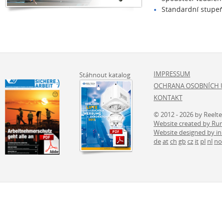
Standardní stupeň 
IMPRESSUM
Stáhnout katalog
OCHRANA OSOBNÍCH 
KONTAKT
© 2012 - 2026 by Reelt
Website created by 
Website designed by i
de
at
ch
gb
cz
it
pl
nl
no